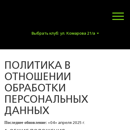
Toggl
naviga
Выбрать клуб: ул. Комарова 21/а
ПОЛИТИКА В
ОТНОШЕНИИ
ОБРАБОТКИ
ПЕРСОНАЛЬНЫХ
ДАННЫХ
Последнее обновление:
«04» апреля 2025 г.